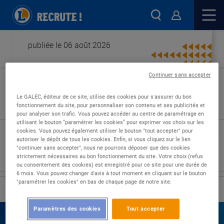
publiée le 06 août 2026
Continuer sans accepter
Type de contrat :
Le GALEC, éditeur de ce site, utilise des cookies pour s'assurer du bon
fonctionnement du site, pour personnaliser son contenu et ses publicités et
Expérience :
pour analyser son trafic. Vous pouvez accéder au centre de paramétrage en
Études :
utilisant le bouton “paramétrer les cookies” pour exprimer vos choix sur les
cookies. Vous pouvez également utiliser le bouton "tout accepter" pour
autoriser le dépôt de tous les cookies. Enfin, si vous cliquez sur le lien
"continuer sans accepter", nous ne pourrons déposer que des cookies
strictement nécessaires au bon fonctionnement du site. Votre choix (refus
ou consentement des cookies) est enregistré pour ce site pour une durée de
6 mois. Vous pouvez changer d'avis à tout moment en cliquant sur le bouton
"paramétrer les cookies" en bas de chaque page de notre site.
›
Accueil
Nos offres
Paramètres des cookies
Tout accepter