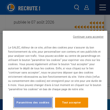
publiée le 07 août 2026
Continuer sans accepter
Type de contrat :
Le GALEC, éditeur de ce site, utilise des cookies pour s'assurer du bon
fonctionnement du site, pour personnaliser son contenu et ses publicités et
Expérience :
pour analyser son trafic. Vous pouvez accéder au centre de paramétrage en
Études :
utilisant le bouton “paramétrer les cookies” pour exprimer vos choix sur les
cookies. Vous pouvez également utiliser le bouton "tout accepter" pour
autoriser le dépôt de tous les cookies. Enfin, si vous cliquez sur le lien
"continuer sans accepter", nous ne pourrons déposer que des cookies
strictement nécessaires au bon fonctionnement du site. Votre choix (refus
ou consentement des cookies) est enregistré pour ce site pour une durée de
6 mois. Vous pouvez changer d'avis à tout moment en cliquant sur le bouton
"paramétrer les cookies" en bas de chaque page de notre site.
›
Accueil
Nos offres
Paramètres des cookies
Tout accepter