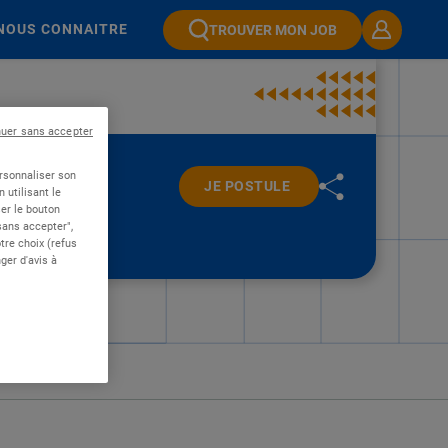
NOUS CONNAITRE
TROUVER MON JOB
nuer sans accepter
ersonnaliser son
JE POSTULE
 utilisant le
er le bouton
 sans accepter",
re choix (refus
ger d'avis à