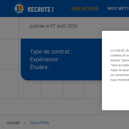
NOS OFFRES
NOS MÉT
publiée le 07 août 2026
Type de contrat :
Le GALEC, éd
contenu et s
Expérience :
bouton “para
"tout accepte
Études :
nous ne pour
ou consentem
tout moment 
›
Accueil
Nos offres