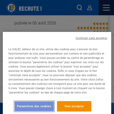
publiée le 06 août 2026
Continuer sans accepter
Type de contrat :
Le GALEC, éditeur de ce site, utilise des cookies pour s'assurer du bon
fonctionnement du site, pour personnaliser son contenu et ses publicités et
Expérience :
pour analyser son trafic. Vous pouvez accéder au centre de paramétrage en
Études :
utilisant le bouton “paramétrer les cookies” pour exprimer vos choix sur les
cookies. Vous pouvez également utiliser le bouton "tout accepter" pour
autoriser le dépôt de tous les cookies. Enfin, si vous cliquez sur le lien
"continuer sans accepter", nous ne pourrons déposer que des cookies
strictement nécessaires au bon fonctionnement du site. Votre choix (refus
ou consentement des cookies) est enregistré pour ce site pour une durée de
6 mois. Vous pouvez changer d'avis à tout moment en cliquant sur le bouton
"paramétrer les cookies" en bas de chaque page de notre site.
›
Accueil
Nos offres
Paramètres des cookies
Tout accepter