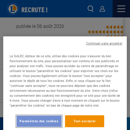
publiée le 06 août 2026
Continuer sans accepter
Type de contrat :
Le GALEC, éditeur de ce site, utilise des cookies pour s'assurer du bon
fonctionnement du site, pour personnaliser son contenu et ses publicités et
Expérience :
pour analyser son trafic. Vous pouvez accéder au centre de paramétrage en
Études :
utilisant le bouton “paramétrer les cookies” pour exprimer vos choix sur les
cookies. Vous pouvez également utiliser le bouton "tout accepter" pour
autoriser le dépôt de tous les cookies. Enfin, si vous cliquez sur le lien
"continuer sans accepter", nous ne pourrons déposer que des cookies
strictement nécessaires au bon fonctionnement du site. Votre choix (refus
ou consentement des cookies) est enregistré pour ce site pour une durée de
6 mois. Vous pouvez changer d'avis à tout moment en cliquant sur le bouton
"paramétrer les cookies" en bas de chaque page de notre site.
›
Accueil
Nos offres
Paramètres des cookies
Tout accepter