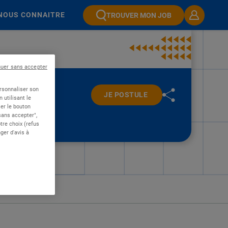
NOUS CONNAITRE
TROUVER MON JOB
nuer sans accepter
ersonnaliser son
JE POSTULE
 utilisant le
er le bouton
 sans accepter",
re choix (refus
ger d'avis à