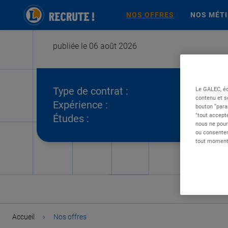
NOS OFFRES
NOS MÉT
publiée le 06 août 2026
Type de contrat :
Le GALEC, éd
contenu et s
Expérience :
bouton “para
"tout accepte
Études :
nous ne pour
ou consentem
tout moment 
›
Accueil
Nos offres