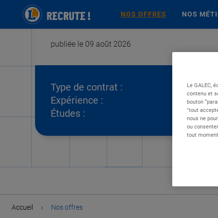
NOS OFFRES
NOS MÉT
publiée le 09 août 2026
Type de contrat :
Le GALEC, éd
contenu et s
Expérience :
bouton “para
"tout accepte
Études :
nous ne pour
ou consentem
tout moment 
›
Accueil
Nos offres