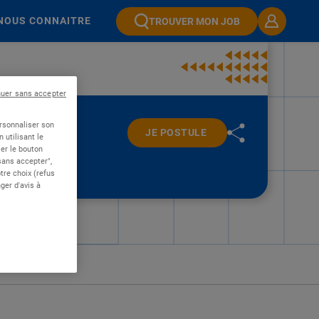
NOUS CONNAITRE
TROUVER MON JOB
nuer sans accepter
ersonnaliser son
JE POSTULE
 utilisant le
er le bouton
 sans accepter",
re choix (refus
ger d'avis à