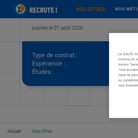
NOS OFFRES
NOS MÉT
publiée le 07 août 2026
Type de contrat :
Le GALEC, éd
contenu et s
Expérience :
bouton “para
"tout accepte
Études :
nous ne pour
ou consentem
tout moment 
›
Accueil
Nos offres