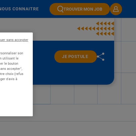
NOUS CONNAITRE
TROUVER MON JOB
nuer sans accepter
ersonnaliser son
JE POSTULE
 utilisant le
er le bouton
 sans accepter",
re choix (refus
ger d'avis à