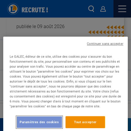
publiée le 09 août 2026
Continuer sans accepter
Type de contrat :
Le GALEC, éditeur de ce site, utilise des cookies pour s'assurer du bon
fonctionnement du site, pour personnaliser son contenu et ses publicités et
Expérience :
pour analyser son trafic. Vous pouvez accéder au centre de paramétrage en
Études :
utilisant le bouton “paramétrer les cookies” pour exprimer vos choix sur les
cookies. Vous pouvez également utiliser le bouton "tout accepter" pour
autoriser le dépôt de tous les cookies. Enfin, si vous cliquez sur le lien
"continuer sans accepter", nous ne pourrons déposer que des cookies
strictement nécessaires au bon fonctionnement du site. Votre choix (refus
ou consentement des cookies) est enregistré pour ce site pour une durée de
6 mois. Vous pouvez changer d'avis à tout moment en cliquant sur le bouton
"paramétrer les cookies" en bas de chaque page de notre site.
›
Accueil
Nos offres
Paramètres des cookies
Tout accepter