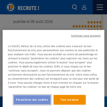
publiée le 08 août 2026
Continuer sans accepter
Type de contrat :
Le GALEC, éditeur de ce site, utilise des cookies pour s'assurer du bon
fonctionnement du site, pour personnaliser son contenu et ses publicités et
Expérience :
pour analyser son trafic. Vous pouvez accéder au centre de paramétrage en
Études :
utilisant le bouton “paramétrer les cookies” pour exprimer vos choix sur les
cookies. Vous pouvez également utiliser le bouton "tout accepter" pour
autoriser le dépôt de tous les cookies. Enfin, si vous cliquez sur le lien
"continuer sans accepter", nous ne pourrons déposer que des cookies
strictement nécessaires au bon fonctionnement du site. Votre choix (refus
ou consentement des cookies) est enregistré pour ce site pour une durée de
6 mois. Vous pouvez changer d'avis à tout moment en cliquant sur le bouton
"paramétrer les cookies" en bas de chaque page de notre site.
›
Accueil
Nos offres
Paramètres des cookies
Tout accepter