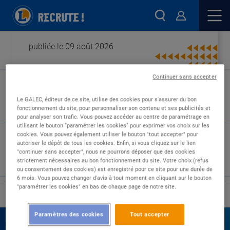
publiée le 09 août 2026
Continuer sans accepter
Type de contrat :
Le GALEC, éditeur de ce site, utilise des cookies pour s'assurer du bon
fonctionnement du site, pour personnaliser son contenu et ses publicités et
Expérience :
pour analyser son trafic. Vous pouvez accéder au centre de paramétrage en
Études :
utilisant le bouton “paramétrer les cookies” pour exprimer vos choix sur les
cookies. Vous pouvez également utiliser le bouton "tout accepter" pour
autoriser le dépôt de tous les cookies. Enfin, si vous cliquez sur le lien
"continuer sans accepter", nous ne pourrons déposer que des cookies
strictement nécessaires au bon fonctionnement du site. Votre choix (refus
ou consentement des cookies) est enregistré pour ce site pour une durée de
6 mois. Vous pouvez changer d'avis à tout moment en cliquant sur le bouton
"paramétrer les cookies" en bas de chaque page de notre site.
›
Accueil
Nos offres
Paramètres des cookies
Tout accepter