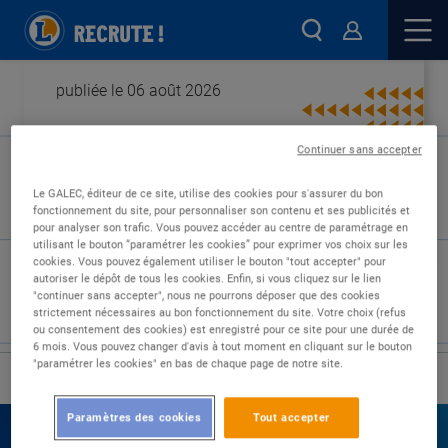
publiée le 06 août 2026
Continuer sans accepter
Type de contrat :
Le GALEC, éditeur de ce site, utilise des cookies pour s'assurer du bon
fonctionnement du site, pour personnaliser son contenu et ses publicités et
Expérience :
pour analyser son trafic. Vous pouvez accéder au centre de paramétrage en
Études :
utilisant le bouton “paramétrer les cookies” pour exprimer vos choix sur les
cookies. Vous pouvez également utiliser le bouton "tout accepter" pour
autoriser le dépôt de tous les cookies. Enfin, si vous cliquez sur le lien
"continuer sans accepter", nous ne pourrons déposer que des cookies
strictement nécessaires au bon fonctionnement du site. Votre choix (refus
ou consentement des cookies) est enregistré pour ce site pour une durée de
6 mois. Vous pouvez changer d'avis à tout moment en cliquant sur le bouton
"paramétrer les cookies" en bas de chaque page de notre site.
›
Accueil
Nos offres
Paramètres des cookies
Tout accepter