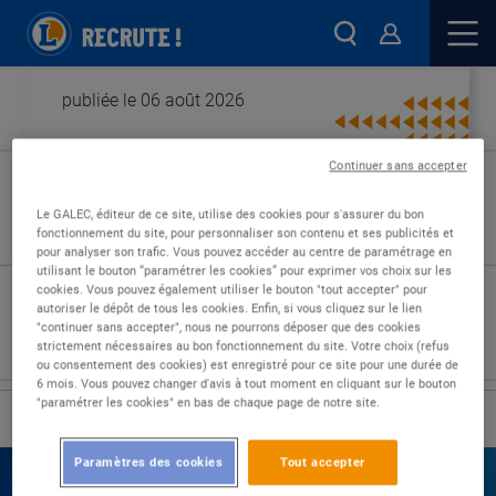
publiée le 06 août 2026
Continuer sans accepter
Type de contrat :
Le GALEC, éditeur de ce site, utilise des cookies pour s'assurer du bon
fonctionnement du site, pour personnaliser son contenu et ses publicités et
Expérience :
pour analyser son trafic. Vous pouvez accéder au centre de paramétrage en
Études :
utilisant le bouton “paramétrer les cookies” pour exprimer vos choix sur les
cookies. Vous pouvez également utiliser le bouton "tout accepter" pour
autoriser le dépôt de tous les cookies. Enfin, si vous cliquez sur le lien
"continuer sans accepter", nous ne pourrons déposer que des cookies
strictement nécessaires au bon fonctionnement du site. Votre choix (refus
ou consentement des cookies) est enregistré pour ce site pour une durée de
6 mois. Vous pouvez changer d'avis à tout moment en cliquant sur le bouton
"paramétrer les cookies" en bas de chaque page de notre site.
›
Accueil
Nos offres
Paramètres des cookies
Tout accepter