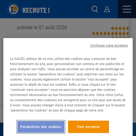
publiée le 07 août 2026
Continuer sans accepter
Type de contrat :
Le GALEC, éditeur de ce site, utilise des cookies pour s'assurer du bon
fonctionnement du site, pour personnaliser son contenu et ses publicités et
Expérience :
pour analyser son trafic. Vous pouvez accéder au centre de paramétrage en
Études :
utilisant le bouton “paramétrer les cookies” pour exprimer vos choix sur les
cookies. Vous pouvez également utiliser le bouton "tout accepter" pour
autoriser le dépôt de tous les cookies. Enfin, si vous cliquez sur le lien
"continuer sans accepter", nous ne pourrons déposer que des cookies
strictement nécessaires au bon fonctionnement du site. Votre choix (refus
ou consentement des cookies) est enregistré pour ce site pour une durée de
6 mois. Vous pouvez changer d'avis à tout moment en cliquant sur le bouton
"paramétrer les cookies" en bas de chaque page de notre site.
›
Accueil
Nos offres
Paramètres des cookies
Tout accepter