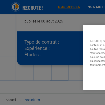
NOS OFFRES
NOS MÉT
publiée le 08 août 2026
Type de contrat :
Le GALEC, éd
contenu et s
Expérience :
bouton “para
"tout accepte
Études :
nous ne pour
ou consentem
tout moment 
›
Accueil
Nos offres