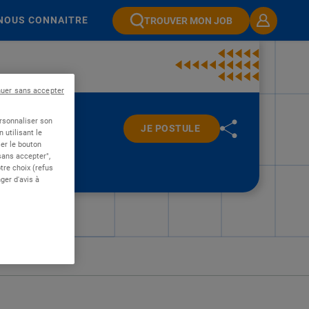
NOUS CONNAITRE
TROUVER MON JOB
nuer sans accepter
ersonnaliser son
JE POSTULE
 utilisant le
er le bouton
 sans accepter",
re choix (refus
ger d'avis à