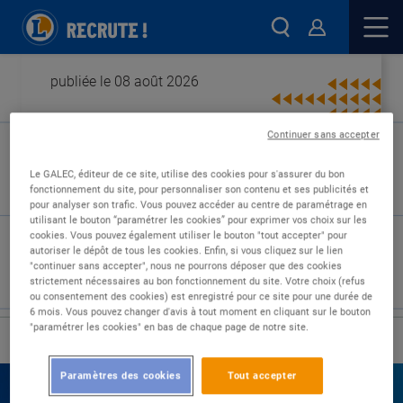
publiée le 08 août 2026
Continuer sans accepter
Type de contrat :
Le GALEC, éditeur de ce site, utilise des cookies pour s'assurer du bon
fonctionnement du site, pour personnaliser son contenu et ses publicités et
Expérience :
pour analyser son trafic. Vous pouvez accéder au centre de paramétrage en
Études :
utilisant le bouton “paramétrer les cookies” pour exprimer vos choix sur les
cookies. Vous pouvez également utiliser le bouton "tout accepter" pour
autoriser le dépôt de tous les cookies. Enfin, si vous cliquez sur le lien
"continuer sans accepter", nous ne pourrons déposer que des cookies
strictement nécessaires au bon fonctionnement du site. Votre choix (refus
ou consentement des cookies) est enregistré pour ce site pour une durée de
6 mois. Vous pouvez changer d'avis à tout moment en cliquant sur le bouton
"paramétrer les cookies" en bas de chaque page de notre site.
›
Accueil
Nos offres
Paramètres des cookies
Tout accepter