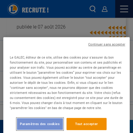
publiée le 07 août 2026
Continuer sans accepter
Type de contrat :
Le GALEC, éditeur de ce site, utilise des cookies pour s'assurer du bon
fonctionnement du site, pour personnaliser son contenu et ses publicités et
Expérience :
pour analyser son trafic. Vous pouvez accéder au centre de paramétrage en
Études :
utilisant le bouton “paramétrer les cookies” pour exprimer vos choix sur les
cookies. Vous pouvez également utiliser le bouton "tout accepter" pour
autoriser le dépôt de tous les cookies. Enfin, si vous cliquez sur le lien
"continuer sans accepter", nous ne pourrons déposer que des cookies
strictement nécessaires au bon fonctionnement du site. Votre choix (refus
ou consentement des cookies) est enregistré pour ce site pour une durée de
6 mois. Vous pouvez changer d'avis à tout moment en cliquant sur le bouton
"paramétrer les cookies" en bas de chaque page de notre site.
›
Accueil
Nos offres
Paramètres des cookies
Tout accepter