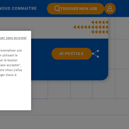
NOUS CONNAITRE
TROUVER MON JOB
nuer sans accepter
ersonnaliser son
JE POSTULE
 utilisant le
er le bouton
 sans accepter",
re choix (refus
ger d'avis à