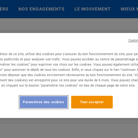
IERS
NOS ENGAGEMENTS
LE MOUVEMENT
MIEUX 
Conti
iteur de ce site, utilise des cookies pour s'assurer du bon fonctionnement du site, pour p
es publicités et pour analyser son trafic. Vous pouvez accéder au centre de paramétrage en
métrer les cookies” pour exprimer vos choix sur les cookies. Vous pouvez également utilis
r" pour autoriser le dépôt de tous les cookies. Enfin, si vous cliquez sur le lien "continuer
rons déposer que des cookies strictement nécessaires au bon fonctionnement du site. Vot
ent des cookies) est enregistré pour ce site pour une durée de 6 mois. Vous pouvez chan
en cliquant sur le bouton "paramétrer les cookies" en bas de chaque page de notre site.
Paramètres des cookies
Tout accepter