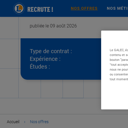
NOS OFFRES
NOS MÉT
publiée le 09 août 2026
Type de contrat :
Le GALEC, éd
contenu et s
Expérience :
bouton “para
"tout accepte
Études :
nous ne pour
ou consentem
tout moment 
›
Accueil
Nos offres