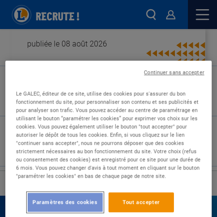
publiée le 08 août 2026
Continuer sans accepter
Type de contrat :
Le GALEC, éditeur de ce site, utilise des cookies pour s'assurer du bon
fonctionnement du site, pour personnaliser son contenu et ses publicités et
Expérience :
pour analyser son trafic. Vous pouvez accéder au centre de paramétrage en
Études :
utilisant le bouton “paramétrer les cookies” pour exprimer vos choix sur les
cookies. Vous pouvez également utiliser le bouton "tout accepter" pour
autoriser le dépôt de tous les cookies. Enfin, si vous cliquez sur le lien
"continuer sans accepter", nous ne pourrons déposer que des cookies
strictement nécessaires au bon fonctionnement du site. Votre choix (refus
ou consentement des cookies) est enregistré pour ce site pour une durée de
6 mois. Vous pouvez changer d'avis à tout moment en cliquant sur le bouton
"paramétrer les cookies" en bas de chaque page de notre site.
›
Accueil
Nos offres
Paramètres des cookies
Tout accepter