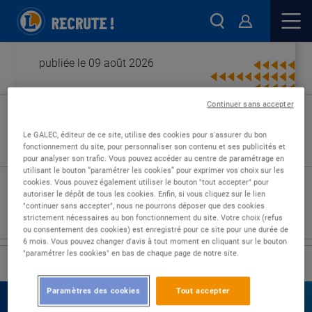
publiée le 09 août 2026
Continuer sans accepter
Type de contrat :
Le GALEC, éditeur de ce site, utilise des cookies pour s'assurer du bon
fonctionnement du site, pour personnaliser son contenu et ses publicités et
Expérience :
pour analyser son trafic. Vous pouvez accéder au centre de paramétrage en
Études :
utilisant le bouton “paramétrer les cookies” pour exprimer vos choix sur les
cookies. Vous pouvez également utiliser le bouton "tout accepter" pour
autoriser le dépôt de tous les cookies. Enfin, si vous cliquez sur le lien
"continuer sans accepter", nous ne pourrons déposer que des cookies
strictement nécessaires au bon fonctionnement du site. Votre choix (refus
ou consentement des cookies) est enregistré pour ce site pour une durée de
6 mois. Vous pouvez changer d'avis à tout moment en cliquant sur le bouton
"paramétrer les cookies" en bas de chaque page de notre site.
›
Accueil
Nos offres
Paramètres des cookies
Tout accepter