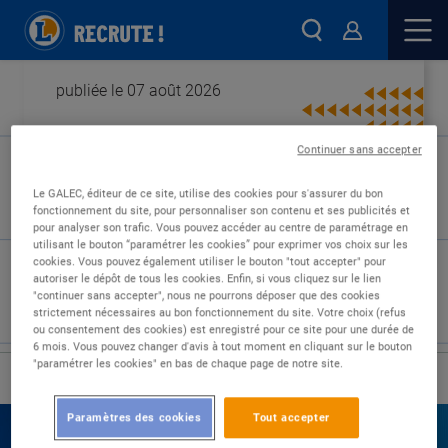
publiée le 07 août 2026
Continuer sans accepter
Type de contrat :
Le GALEC, éditeur de ce site, utilise des cookies pour s'assurer du bon
fonctionnement du site, pour personnaliser son contenu et ses publicités et
Expérience :
pour analyser son trafic. Vous pouvez accéder au centre de paramétrage en
Études :
utilisant le bouton “paramétrer les cookies” pour exprimer vos choix sur les
cookies. Vous pouvez également utiliser le bouton "tout accepter" pour
autoriser le dépôt de tous les cookies. Enfin, si vous cliquez sur le lien
"continuer sans accepter", nous ne pourrons déposer que des cookies
strictement nécessaires au bon fonctionnement du site. Votre choix (refus
ou consentement des cookies) est enregistré pour ce site pour une durée de
6 mois. Vous pouvez changer d'avis à tout moment en cliquant sur le bouton
"paramétrer les cookies" en bas de chaque page de notre site.
›
Accueil
Nos offres
Paramètres des cookies
Tout accepter