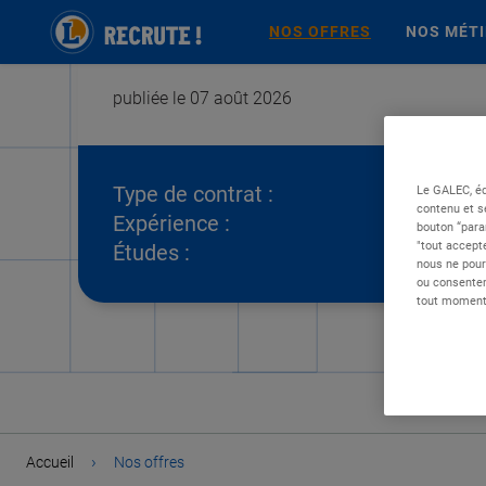
NOS OFFRES
NOS MÉT
publiée le 07 août 2026
Type de contrat :
Le GALEC, éd
contenu et s
Expérience :
bouton “para
"tout accepte
Études :
nous ne pour
ou consentem
tout moment 
›
Accueil
Nos offres