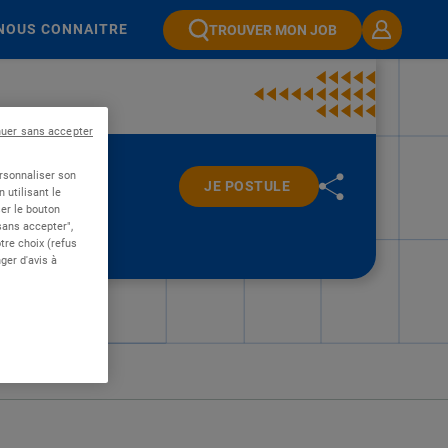
NOUS CONNAITRE
TROUVER MON JOB
nuer sans accepter
ersonnaliser son
JE POSTULE
 utilisant le
er le bouton
 sans accepter",
re choix (refus
ger d'avis à