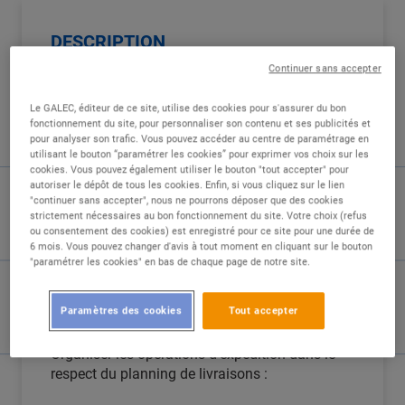
DESCRIPTION
Continuer sans accepter
Mon périmètre :
Le GALEC, éditeur de ce site, utilise des cookies pour s'assurer du bon
fonctionnement du site, pour personnaliser son contenu et ses publicités et
L'ensemble des livraisons à effectuer au départ
pour analyser son trafic. Vous pouvez accéder au centre de paramétrage en
des entrepôts SCAPNOR.
utilisant le bouton “paramétrer les cookies” pour exprimer vos choix sur les
cookies. Vous pouvez également utiliser le bouton "tout accepter" pour
autoriser le dépôt de tous les cookies. Enfin, si vous cliquez sur le lien
Ma mission :
"continuer sans accepter", nous ne pourrons déposer que des cookies
strictement nécessaires au bon fonctionnement du site. Votre choix (refus
Chargé de faire exécuter les ordres de
ou consentement des cookies) est enregistré pour ce site pour une durée de
6 mois. Vous pouvez changer d'avis à tout moment en cliquant sur le bouton
transports des clients avec les moyens mis à
"paramétrer les cookies" en bas de chaque page de notre site.
disposition et dans les délais impartis.
Paramètres des cookies
Tout accepter
Mes tâches :
Organiser les opérations d'expédition dans le
respect du planning de livraisons :