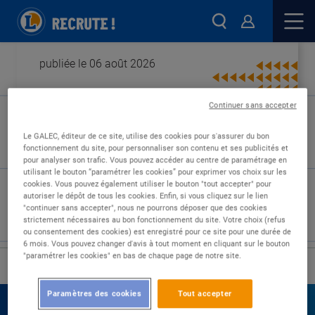
publiée le 06 août 2026
Continuer sans accepter
Type de contrat :
Le GALEC, éditeur de ce site, utilise des cookies pour s'assurer du bon
fonctionnement du site, pour personnaliser son contenu et ses publicités et
Expérience :
pour analyser son trafic. Vous pouvez accéder au centre de paramétrage en
Études :
utilisant le bouton “paramétrer les cookies” pour exprimer vos choix sur les
cookies. Vous pouvez également utiliser le bouton "tout accepter" pour
autoriser le dépôt de tous les cookies. Enfin, si vous cliquez sur le lien
"continuer sans accepter", nous ne pourrons déposer que des cookies
strictement nécessaires au bon fonctionnement du site. Votre choix (refus
ou consentement des cookies) est enregistré pour ce site pour une durée de
6 mois. Vous pouvez changer d'avis à tout moment en cliquant sur le bouton
"paramétrer les cookies" en bas de chaque page de notre site.
›
Accueil
Nos offres
Paramètres des cookies
Tout accepter