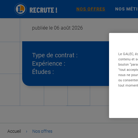
NOS OFFRES
NOS MÉT
publiée le 06 août 2026
Type de contrat :
Le GALEC, éd
contenu et s
Expérience :
bouton “para
"tout accepte
Études :
nous ne pour
ou consentem
tout moment 
›
Accueil
Nos offres