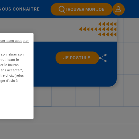
NOUS CONNAITRE
TROUVER MON JOB
nuer sans accepter
ersonnaliser son
JE POSTULE
 utilisant le
er le bouton
 sans accepter",
re choix (refus
ger d'avis à