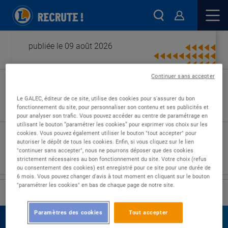
publiée le 09 août 2026
Continuer sans accepter
Type de contrat :
Le GALEC, éditeur de ce site, utilise des cookies pour s'assurer du bon
fonctionnement du site, pour personnaliser son contenu et ses publicités et
Expérience :
pour analyser son trafic. Vous pouvez accéder au centre de paramétrage en
Études :
utilisant le bouton “paramétrer les cookies” pour exprimer vos choix sur les
cookies. Vous pouvez également utiliser le bouton "tout accepter" pour
autoriser le dépôt de tous les cookies. Enfin, si vous cliquez sur le lien
"continuer sans accepter", nous ne pourrons déposer que des cookies
strictement nécessaires au bon fonctionnement du site. Votre choix (refus
ou consentement des cookies) est enregistré pour ce site pour une durée de
6 mois. Vous pouvez changer d'avis à tout moment en cliquant sur le bouton
"paramétrer les cookies" en bas de chaque page de notre site.
›
Accueil
Nos offres
Paramètres des cookies
Tout accepter