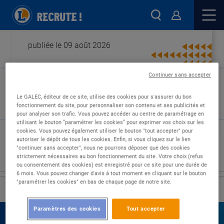
publiée le 09 août 2026
Continuer sans accepter
Type de contrat :
Le GALEC, éditeur de ce site, utilise des cookies pour s'assurer du bon
fonctionnement du site, pour personnaliser son contenu et ses publicités et
Expérience :
pour analyser son trafic. Vous pouvez accéder au centre de paramétrage en
Études :
utilisant le bouton “paramétrer les cookies” pour exprimer vos choix sur les
cookies. Vous pouvez également utiliser le bouton "tout accepter" pour
autoriser le dépôt de tous les cookies. Enfin, si vous cliquez sur le lien
"continuer sans accepter", nous ne pourrons déposer que des cookies
strictement nécessaires au bon fonctionnement du site. Votre choix (refus
ou consentement des cookies) est enregistré pour ce site pour une durée de
6 mois. Vous pouvez changer d'avis à tout moment en cliquant sur le bouton
"paramétrer les cookies" en bas de chaque page de notre site.
›
Accueil
Nos offres
Paramètres des cookies
Tout accepter