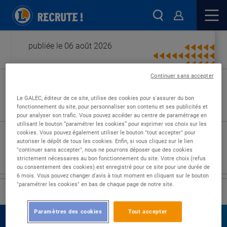
publiée le 06 août 2026
Continuer sans accepter
Type de contrat :
Le GALEC, éditeur de ce site, utilise des cookies pour s'assurer du bon
fonctionnement du site, pour personnaliser son contenu et ses publicités et
Expérience :
pour analyser son trafic. Vous pouvez accéder au centre de paramétrage en
Études :
utilisant le bouton “paramétrer les cookies” pour exprimer vos choix sur les
cookies. Vous pouvez également utiliser le bouton "tout accepter" pour
autoriser le dépôt de tous les cookies. Enfin, si vous cliquez sur le lien
"continuer sans accepter", nous ne pourrons déposer que des cookies
strictement nécessaires au bon fonctionnement du site. Votre choix (refus
ou consentement des cookies) est enregistré pour ce site pour une durée de
6 mois. Vous pouvez changer d'avis à tout moment en cliquant sur le bouton
"paramétrer les cookies" en bas de chaque page de notre site.
›
Accueil
Nos offres
Paramètres des cookies
Tout accepter