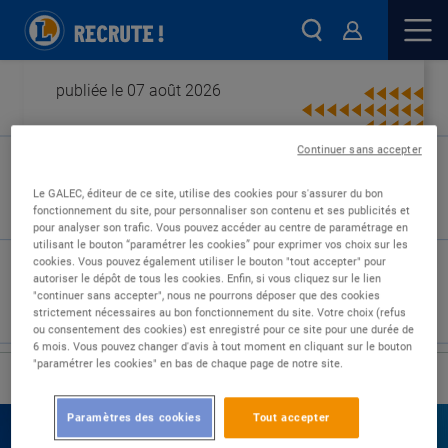
publiée le 07 août 2026
Continuer sans accepter
Type de contrat :
Le GALEC, éditeur de ce site, utilise des cookies pour s'assurer du bon
fonctionnement du site, pour personnaliser son contenu et ses publicités et
Expérience :
pour analyser son trafic. Vous pouvez accéder au centre de paramétrage en
Études :
utilisant le bouton “paramétrer les cookies” pour exprimer vos choix sur les
cookies. Vous pouvez également utiliser le bouton "tout accepter" pour
autoriser le dépôt de tous les cookies. Enfin, si vous cliquez sur le lien
"continuer sans accepter", nous ne pourrons déposer que des cookies
strictement nécessaires au bon fonctionnement du site. Votre choix (refus
ou consentement des cookies) est enregistré pour ce site pour une durée de
6 mois. Vous pouvez changer d'avis à tout moment en cliquant sur le bouton
"paramétrer les cookies" en bas de chaque page de notre site.
›
Accueil
Nos offres
Paramètres des cookies
Tout accepter