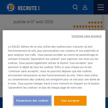
publiée le 07 août 2026
Continuer sans accepter
Type de contrat :
Le GALEC, éditeur de ce site, utilise des cookies pour s'assurer du bon
fonctionnement du site, pour personnaliser son contenu et ses publicités et
Expérience :
pour analyser son trafic. Vous pouvez accéder au centre de paramétrage en
Études :
utilisant le bouton “paramétrer les cookies” pour exprimer vos choix sur les
cookies. Vous pouvez également utiliser le bouton "tout accepter" pour
autoriser le dépôt de tous les cookies. Enfin, si vous cliquez sur le lien
"continuer sans accepter", nous ne pourrons déposer que des cookies
strictement nécessaires au bon fonctionnement du site. Votre choix (refus
ou consentement des cookies) est enregistré pour ce site pour une durée de
6 mois. Vous pouvez changer d'avis à tout moment en cliquant sur le bouton
"paramétrer les cookies" en bas de chaque page de notre site.
›
Accueil
Nos offres
Paramètres des cookies
Tout accepter