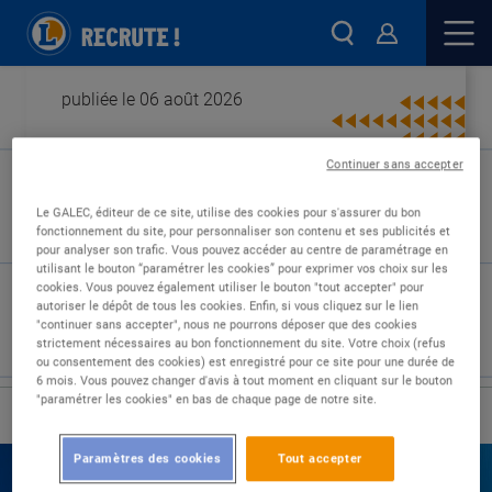
publiée le 06 août 2026
Continuer sans accepter
Type de contrat :
Le GALEC, éditeur de ce site, utilise des cookies pour s'assurer du bon
fonctionnement du site, pour personnaliser son contenu et ses publicités et
Expérience :
pour analyser son trafic. Vous pouvez accéder au centre de paramétrage en
Études :
utilisant le bouton “paramétrer les cookies” pour exprimer vos choix sur les
cookies. Vous pouvez également utiliser le bouton "tout accepter" pour
autoriser le dépôt de tous les cookies. Enfin, si vous cliquez sur le lien
"continuer sans accepter", nous ne pourrons déposer que des cookies
strictement nécessaires au bon fonctionnement du site. Votre choix (refus
ou consentement des cookies) est enregistré pour ce site pour une durée de
6 mois. Vous pouvez changer d'avis à tout moment en cliquant sur le bouton
"paramétrer les cookies" en bas de chaque page de notre site.
›
Accueil
Nos offres
Paramètres des cookies
Tout accepter