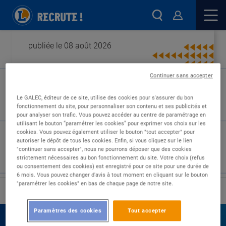
publiée le 08 août 2026
Continuer sans accepter
Type de contrat :
Le GALEC, éditeur de ce site, utilise des cookies pour s'assurer du bon
fonctionnement du site, pour personnaliser son contenu et ses publicités et
Expérience :
pour analyser son trafic. Vous pouvez accéder au centre de paramétrage en
Études :
utilisant le bouton “paramétrer les cookies” pour exprimer vos choix sur les
cookies. Vous pouvez également utiliser le bouton "tout accepter" pour
autoriser le dépôt de tous les cookies. Enfin, si vous cliquez sur le lien
"continuer sans accepter", nous ne pourrons déposer que des cookies
strictement nécessaires au bon fonctionnement du site. Votre choix (refus
ou consentement des cookies) est enregistré pour ce site pour une durée de
6 mois. Vous pouvez changer d'avis à tout moment en cliquant sur le bouton
"paramétrer les cookies" en bas de chaque page de notre site.
›
Accueil
Nos offres
Paramètres des cookies
Tout accepter