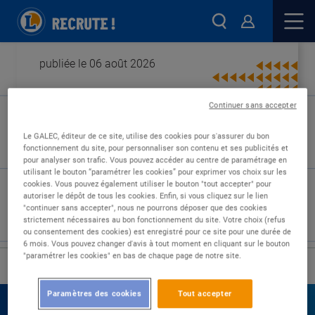
publiée le 06 août 2026
Continuer sans accepter
Type de contrat :
Le GALEC, éditeur de ce site, utilise des cookies pour s'assurer du bon
fonctionnement du site, pour personnaliser son contenu et ses publicités et
Expérience :
pour analyser son trafic. Vous pouvez accéder au centre de paramétrage en
Études :
utilisant le bouton “paramétrer les cookies” pour exprimer vos choix sur les
cookies. Vous pouvez également utiliser le bouton "tout accepter" pour
autoriser le dépôt de tous les cookies. Enfin, si vous cliquez sur le lien
"continuer sans accepter", nous ne pourrons déposer que des cookies
strictement nécessaires au bon fonctionnement du site. Votre choix (refus
ou consentement des cookies) est enregistré pour ce site pour une durée de
6 mois. Vous pouvez changer d'avis à tout moment en cliquant sur le bouton
"paramétrer les cookies" en bas de chaque page de notre site.
›
Accueil
Nos offres
Paramètres des cookies
Tout accepter