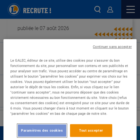
publiée le 07 août 2026
Continuer sans accepter
Type de contrat :
Le GALEC, éditeur de ce site, utilise des cookies pour s'assurer du bon
fonctionnement du site, pour personnaliser son contenu et ses publicités et
Expérience :
pour analyser son trafic. Vous pouvez accéder au centre de paramétrage en
Études :
utilisant le bouton “paramétrer les cookies” pour exprimer vos choix sur les
cookies. Vous pouvez également utiliser le bouton "tout accepter" pour
autoriser le dépôt de tous les cookies. Enfin, si vous cliquez sur le lien
"continuer sans accepter", nous ne pourrons déposer que des cookies
strictement nécessaires au bon fonctionnement du site. Votre choix (refus
ou consentement des cookies) est enregistré pour ce site pour une durée de
6 mois. Vous pouvez changer d'avis à tout moment en cliquant sur le bouton
"paramétrer les cookies" en bas de chaque page de notre site.
›
Accueil
Nos offres
Paramètres des cookies
Tout accepter