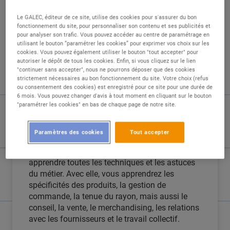
Le GALEC, éditeur de ce site, utilise des cookies pour s'assurer du bon
fonctionnement du site, pour personnaliser son contenu et ses publicités et
DESCRIPTION
pour analyser son trafic. Vous pouvez accéder au centre de paramétrage en
utilisant le bouton “paramétrer les cookies” pour exprimer vos choix sur les
cookies. Vous pouvez également utiliser le bouton "tout accepter" pour
E. Leclerc est un acteur militant de
autoriser le dépôt de tous les cookies. Enfin, si vous cliquez sur le lien
"continuer sans accepter", nous ne pourrons déposer que des cookies
l'apprentissage. Nous sommes attachés à la
strictement nécessaires au bon fonctionnement du site. Votre choix (refus
transmission des savoir-faire, et l'alternance est
ou consentement des cookies) est enregistré pour ce site pour une durée de
un bon moyen de réussir son entrée dans la vie
6 mois. Vous pouvez changer d'avis à tout moment en cliquant sur le bouton
active. Chaque année, plus de 4.000 alternants
"paramétrer les cookies" en bas de chaque page de notre site.
sont accueillis dans l'enseigne.
Paramètres des cookies
Tout accepter
L'équipe de Leclerc de Bonneuil sur Marne s'est
préparée pour accueillir un apprenti afin de lui
apprendre toutes les techniques et les astuces
du métier. Avec elle, vous apprendrez les
spécificités des produits, la gestion de
commande, la tenue du rayon, mais aussi le
conseil, la vente, le merchandising, les relations
avec les fournisseurs et le travail collectif.