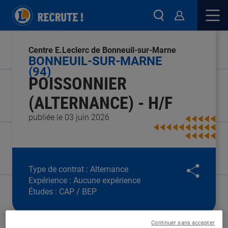
Centre E.Leclerc de Bonneuil-sur-Marne
BONNEUIL-SUR-MARNE
(94)
POISSONNIER
(ALTERNANCE) - H/F
publiée le 03 juin 2026
Type de contrat :
Alternance
Expérience :
Aucune expérience
Études :
CAP / BEP
Continuer sans accepter