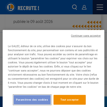
publiée le 09 août 2026
Continuer sans accepter
Type de contrat :
Le GALEC, éditeur de ce site, utilise des cookies pour s'assurer du bon
fonctionnement du site, pour personnaliser son contenu et ses publicités et
Expérience :
pour analyser son trafic. Vous pouvez accéder au centre de paramétrage en
Études :
utilisant le bouton “paramétrer les cookies” pour exprimer vos choix sur les
cookies. Vous pouvez également utiliser le bouton "tout accepter" pour
autoriser le dépôt de tous les cookies. Enfin, si vous cliquez sur le lien
"continuer sans accepter", nous ne pourrons déposer que des cookies
strictement nécessaires au bon fonctionnement du site. Votre choix (refus
ou consentement des cookies) est enregistré pour ce site pour une durée de
6 mois. Vous pouvez changer d'avis à tout moment en cliquant sur le bouton
"paramétrer les cookies" en bas de chaque page de notre site.
›
Accueil
Nos offres
Paramètres des cookies
Tout accepter