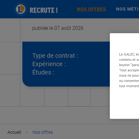
NOS OFFRES
NOS MÉT
publiée le 07 août 2026
Type de contrat :
Le GALEC, éd
contenu et s
Expérience :
bouton “para
"tout accepte
Études :
nous ne pour
ou consentem
tout moment 
›
Accueil
Nos offres