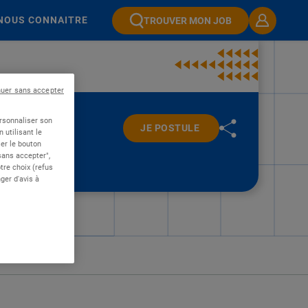
NOUS CONNAITRE
TROUVER MON JOB
nuer sans accepter
ersonnaliser son
JE POSTULE
 utilisant le
er le bouton
 sans accepter",
re choix (refus
ger d'avis à