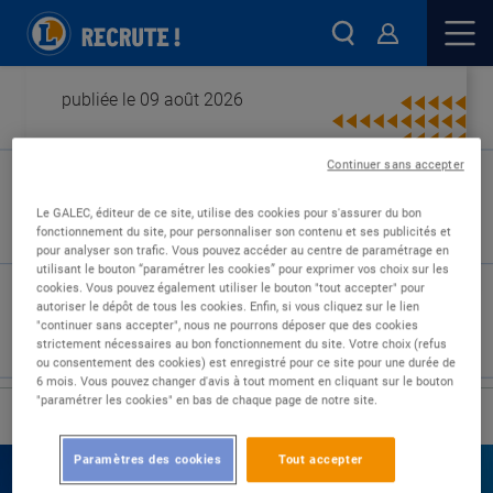
publiée le 09 août 2026
Continuer sans accepter
Type de contrat :
Le GALEC, éditeur de ce site, utilise des cookies pour s'assurer du bon
fonctionnement du site, pour personnaliser son contenu et ses publicités et
Expérience :
pour analyser son trafic. Vous pouvez accéder au centre de paramétrage en
Études :
utilisant le bouton “paramétrer les cookies” pour exprimer vos choix sur les
cookies. Vous pouvez également utiliser le bouton "tout accepter" pour
autoriser le dépôt de tous les cookies. Enfin, si vous cliquez sur le lien
"continuer sans accepter", nous ne pourrons déposer que des cookies
strictement nécessaires au bon fonctionnement du site. Votre choix (refus
ou consentement des cookies) est enregistré pour ce site pour une durée de
6 mois. Vous pouvez changer d'avis à tout moment en cliquant sur le bouton
"paramétrer les cookies" en bas de chaque page de notre site.
›
Accueil
Nos offres
Paramètres des cookies
Tout accepter