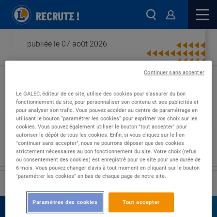
publiée le 07 août 2026
Continuer sans accepter
Type de contrat :
Le GALEC, éditeur de ce site, utilise des cookies pour s'assurer du bon
fonctionnement du site, pour personnaliser son contenu et ses publicités et
Expérience :
pour analyser son trafic. Vous pouvez accéder au centre de paramétrage en
Études :
utilisant le bouton “paramétrer les cookies” pour exprimer vos choix sur les
cookies. Vous pouvez également utiliser le bouton "tout accepter" pour
autoriser le dépôt de tous les cookies. Enfin, si vous cliquez sur le lien
"continuer sans accepter", nous ne pourrons déposer que des cookies
strictement nécessaires au bon fonctionnement du site. Votre choix (refus
ou consentement des cookies) est enregistré pour ce site pour une durée de
6 mois. Vous pouvez changer d'avis à tout moment en cliquant sur le bouton
"paramétrer les cookies" en bas de chaque page de notre site.
›
Accueil
Nos offres
Paramètres des cookies
Tout accepter