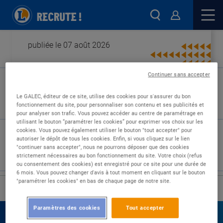
publiée le 07 août 2026
Continuer sans accepter
Type de contrat :
Le GALEC, éditeur de ce site, utilise des cookies pour s'assurer du bon
fonctionnement du site, pour personnaliser son contenu et ses publicités et
Expérience :
pour analyser son trafic. Vous pouvez accéder au centre de paramétrage en
Études :
utilisant le bouton “paramétrer les cookies” pour exprimer vos choix sur les
cookies. Vous pouvez également utiliser le bouton "tout accepter" pour
autoriser le dépôt de tous les cookies. Enfin, si vous cliquez sur le lien
"continuer sans accepter", nous ne pourrons déposer que des cookies
strictement nécessaires au bon fonctionnement du site. Votre choix (refus
ou consentement des cookies) est enregistré pour ce site pour une durée de
6 mois. Vous pouvez changer d'avis à tout moment en cliquant sur le bouton
"paramétrer les cookies" en bas de chaque page de notre site.
›
Accueil
Nos offres
Paramètres des cookies
Tout accepter