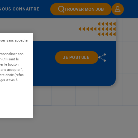
NOUS CONNAITRE
TROUVER MON JOB
nuer sans accepter
ersonnaliser son
JE POSTULE
 utilisant le
er le bouton
 sans accepter",
re choix (refus
ger d'avis à