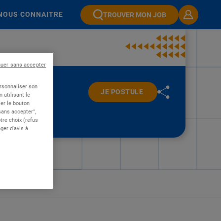
NOUS CONNAITRE
TROUVER MON JOB
nuer sans accepter
ersonnaliser son
JE POSTULE
 utilisant le
er le bouton
 sans accepter",
re choix (refus
ger d'avis à