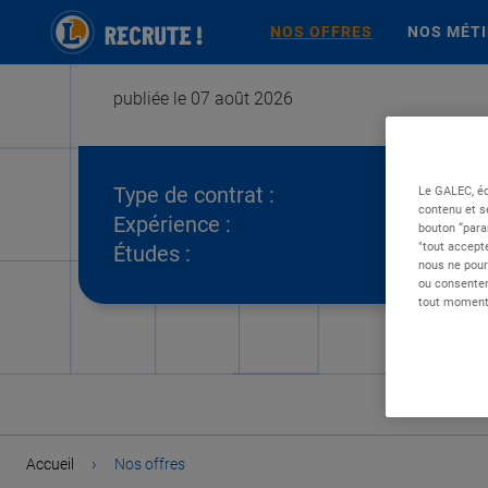
NOS OFFRES
NOS MÉT
publiée le 07 août 2026
Type de contrat :
Le GALEC, éd
contenu et s
Expérience :
bouton “para
"tout accepte
Études :
nous ne pour
ou consentem
tout moment 
›
Accueil
Nos offres