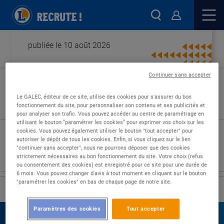
publiée le 10 août 2026
Continuer sans accepter
Type de contrat :
Le GALEC, éditeur de ce site, utilise des cookies pour s'assurer du bon
fonctionnement du site, pour personnaliser son contenu et ses publicités et
Expérience :
pour analyser son trafic. Vous pouvez accéder au centre de paramétrage en
Études :
utilisant le bouton “paramétrer les cookies” pour exprimer vos choix sur les
cookies. Vous pouvez également utiliser le bouton "tout accepter" pour
autoriser le dépôt de tous les cookies. Enfin, si vous cliquez sur le lien
"continuer sans accepter", nous ne pourrons déposer que des cookies
strictement nécessaires au bon fonctionnement du site. Votre choix (refus
ou consentement des cookies) est enregistré pour ce site pour une durée de
6 mois. Vous pouvez changer d'avis à tout moment en cliquant sur le bouton
"paramétrer les cookies" en bas de chaque page de notre site.
›
Accueil
Nos offres
Paramètres des cookies
Tout accepter