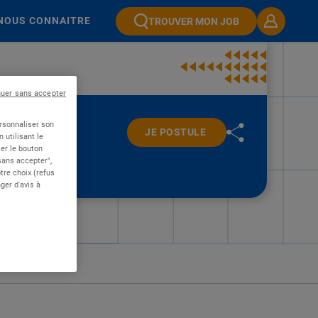
NOUS CONNAITRE
TROUVER MON JOB
nuer sans accepter
ersonnaliser son
JE POSTULE
 utilisant le
er le bouton
 sans accepter",
re choix (refus
ger d'avis à