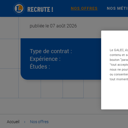
NOS OFFRES
NOS MÉT
publiée le 07 août 2026
Type de contrat :
Le GALEC, éd
contenu et s
Expérience :
bouton “para
"tout accepte
Études :
nous ne pour
ou consentem
tout moment 
›
Accueil
Nos offres