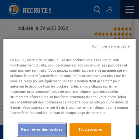
publiée le 09 août 2026
Continuer sans accepter
Type de contrat :
Le GALEC, éditeur de ce site, utilise des cookies pour s'assurer du bon
fonctionnement du site, pour personnaliser son contenu et ses publicités et
Expérience :
pour analyser son trafic. Vous pouvez accéder au centre de paramétrage en
Études :
utilisant le bouton “paramétrer les cookies” pour exprimer vos choix sur les
cookies. Vous pouvez également utiliser le bouton "tout accepter" pour
autoriser le dépôt de tous les cookies. Enfin, si vous cliquez sur le lien
"continuer sans accepter", nous ne pourrons déposer que des cookies
strictement nécessaires au bon fonctionnement du site. Votre choix (refus
ou consentement des cookies) est enregistré pour ce site pour une durée de
6 mois. Vous pouvez changer d'avis à tout moment en cliquant sur le bouton
"paramétrer les cookies" en bas de chaque page de notre site.
›
Accueil
Nos offres
Paramètres des cookies
Tout accepter