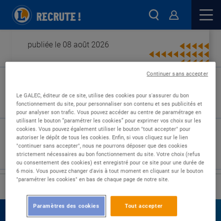
publiée le 08 août 2026
Continuer sans accepter
Type de contrat :
Le GALEC, éditeur de ce site, utilise des cookies pour s'assurer du bon
fonctionnement du site, pour personnaliser son contenu et ses publicités et
Expérience :
pour analyser son trafic. Vous pouvez accéder au centre de paramétrage en
Études :
utilisant le bouton “paramétrer les cookies” pour exprimer vos choix sur les
cookies. Vous pouvez également utiliser le bouton "tout accepter" pour
autoriser le dépôt de tous les cookies. Enfin, si vous cliquez sur le lien
"continuer sans accepter", nous ne pourrons déposer que des cookies
strictement nécessaires au bon fonctionnement du site. Votre choix (refus
ou consentement des cookies) est enregistré pour ce site pour une durée de
6 mois. Vous pouvez changer d'avis à tout moment en cliquant sur le bouton
"paramétrer les cookies" en bas de chaque page de notre site.
›
Accueil
Nos offres
Paramètres des cookies
Tout accepter