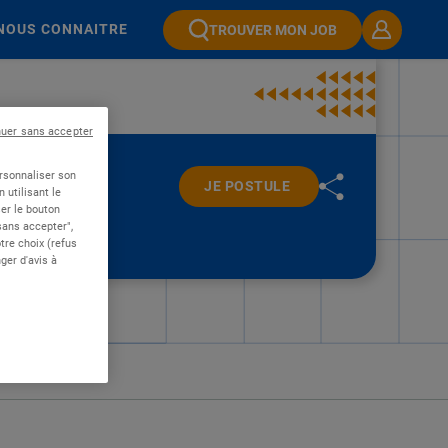
NOUS CONNAITRE
TROUVER MON JOB
nuer sans accepter
ersonnaliser son
JE POSTULE
 utilisant le
er le bouton
 sans accepter",
re choix (refus
ger d'avis à