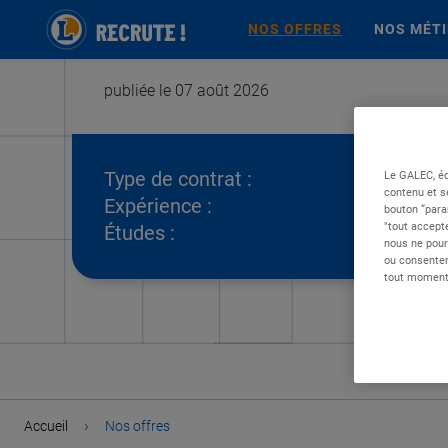
NOS OFFRES
NOS MÉT
publiée le 07 août 2026
Type de contrat :
Le GALEC, éd
contenu et s
Expérience :
bouton “para
"tout accepte
Études :
nous ne pour
ou consentem
tout moment 
›
Accueil
Nos offres