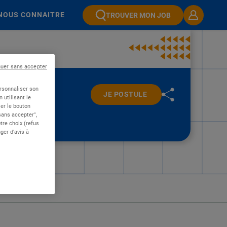
NOUS CONNAITRE
TROUVER MON JOB
nuer sans accepter
ersonnaliser son
JE POSTULE
 utilisant le
er le bouton
 sans accepter",
re choix (refus
ger d'avis à