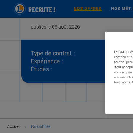
NOS OFFRES
NOS MÉT
publiée le 08 août 2026
Type de contrat :
Le GALEC, éd
contenu et s
Expérience :
bouton “para
"tout accepte
Études :
nous ne pour
ou consentem
tout moment 
›
Accueil
Nos offres