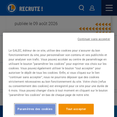
publiée le 09 août 2026
Continuer sans accepter
Type de contrat :
Le GALEC, éditeur de ce site, utilise des cookies pour s'assurer du bon
fonctionnement du site, pour personnaliser son contenu et ses publicités et
Expérience :
pour analyser son trafic. Vous pouvez accéder au centre de paramétrage en
Études :
utilisant le bouton “paramétrer les cookies” pour exprimer vos choix sur les
cookies. Vous pouvez également utiliser le bouton "tout accepter" pour
autoriser le dépôt de tous les cookies. Enfin, si vous cliquez sur le lien
"continuer sans accepter", nous ne pourrons déposer que des cookies
strictement nécessaires au bon fonctionnement du site. Votre choix (refus
ou consentement des cookies) est enregistré pour ce site pour une durée de
6 mois. Vous pouvez changer d'avis à tout moment en cliquant sur le bouton
"paramétrer les cookies" en bas de chaque page de notre site.
›
Accueil
Nos offres
Paramètres des cookies
Tout accepter