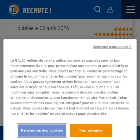
publiée le 09 août 2026
Continuer sans accepter
Type de contrat :
Le GALEC, éditeur de ce site, utilise des cookies pour s'assurer du bon
fonctionnement du site, pour personnaliser son contenu et ses publicités et
Expérience :
pour analyser son trafic. Vous pouvez accéder au centre de paramétrage en
Études :
utilisant le bouton “paramétrer les cookies” pour exprimer vos choix sur les
cookies. Vous pouvez également utiliser le bouton "tout accepter" pour
autoriser le dépôt de tous les cookies. Enfin, si vous cliquez sur le lien
"continuer sans accepter", nous ne pourrons déposer que des cookies
strictement nécessaires au bon fonctionnement du site. Votre choix (refus
ou consentement des cookies) est enregistré pour ce site pour une durée de
6 mois. Vous pouvez changer d'avis à tout moment en cliquant sur le bouton
"paramétrer les cookies" en bas de chaque page de notre site.
›
Accueil
Nos offres
Paramètres des cookies
Tout accepter